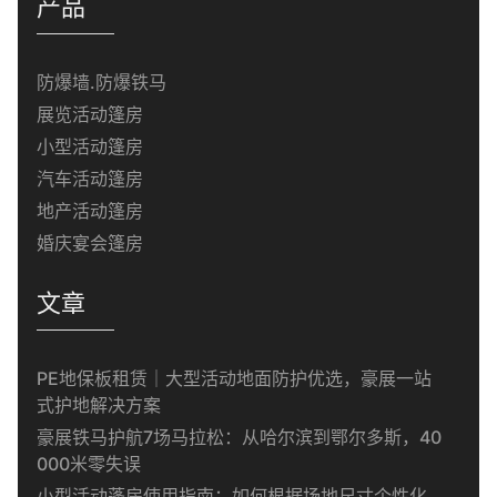
产品
防爆墙.防爆铁马
展览活动篷房
小型活动篷房
汽车活动篷房
地产活动篷房
婚庆宴会篷房
文章
PE地保板租赁｜大型活动地面防护优选，豪展一站
式护地解决方案
豪展铁马护航7场马拉松：从哈尔滨到鄂尔多斯，40
000米零失误
小型活动蓬房使用指南：如何根据场地尺寸个性化