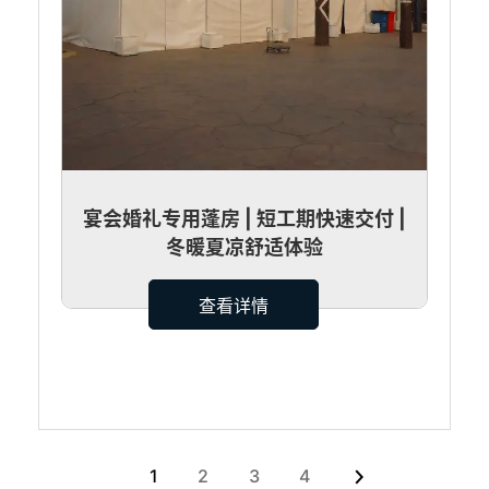
宴会婚礼专用蓬房 | 短工期快速交付 |
冬暖夏凉舒适体验
查看详情
1
2
3
4