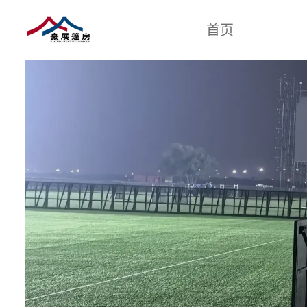
首页
防爆墙.防爆铁马
展览活动篷
产品类型
防爆
展
小
汽
地
婚