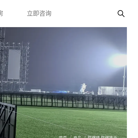
房
立即咨询
房
婚庆宴会篷房
仓储篷房
津豪
立即咨询
公司
首页
产品
防爆墙.防爆铁马