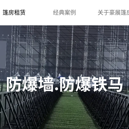
篷房租赁
经典案例
关于豪展篷
房
小型活动篷房
汽车活动篷房
地产活动篷
墙.防爆铁马
经典案例
关于豪展篷房丨天
展篷房技术有限
览活动篷房
型活动篷房
车活动篷房
防爆墙.防爆铁马
产活动篷房
庆宴会篷房
仓储篷房