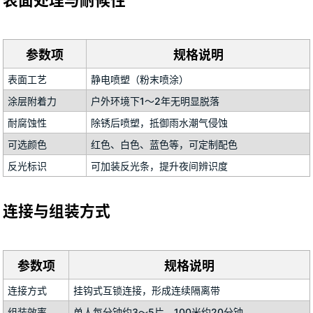
参数项
规格说明
表面工艺
静电喷塑（粉末喷涂）
涂层附着力
户外环境下1～2年无明显脱落
耐腐蚀性
除锈后喷塑，抵御雨水潮气侵蚀
可选颜色
红色、白色、蓝色等，可定制配色
反光标识
可加装反光条，提升夜间辨识度
连接与组装方式
参数项
规格说明
连接方式
挂钩式互锁连接，形成连续隔离带
组装效率
单人每分钟约3～5片，100米约20分钟