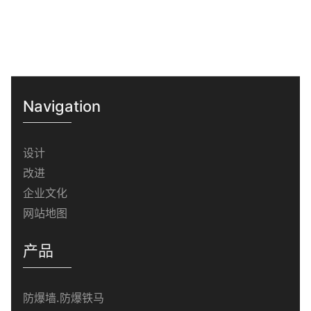
承重强，可承载舞台设备、叉车、观光车、大批量
人流踩踏，均匀分散压力，有效避免草坪碾压枯
黄、地砖破损、塑胶场地刮花，撤场后场地原貌完
好，省去高额场地赔付与草坪修复费用；2. 全天候
耐用：PE原生材质防水耐晒、抗雨雪、不易变形开
Navigation
裂，高温暴晒不鼓包、雨天积水不渗水，春夏秋冬
户外全环境可用；3. 拼装便捷：卡扣式拼接设计，
设计
无需辅材、无需大型器械，人工快速铺装、极速拆
改进
收，大幅缩短现场布展与撤场工期；4.
企业文化
网站地图
产品
防爆墙.防爆铁马