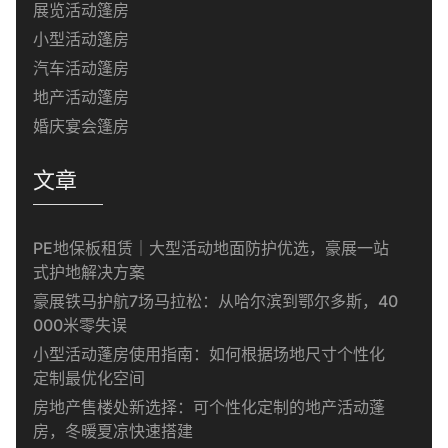
展览活动篷房
小型活动篷房
汽车活动篷房
地产活动篷房
婚庆宴会篷房
文章
PE地保板租赁｜大型活动地面防护优选，豪展一站
式护地解决方案
豪展铁马护航7场马拉松：从哈尔滨到鄂尔多斯，40
000米零失误
小型活动蓬房使用指南：如何根据场地尺寸个性化
定制最优化空间
房地产售楼处新选择：可个性化定制的地产活动蓬
房，冬暖夏凉快速搭建