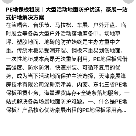
PE地保板租赁｜大型活动地面防护优选，豪展一站
式护地解决方案
在演唱会、音乐节、马拉松、车展、户外开盘、临
时展会等各类大型户外活动落地筹备中，场地草
坪、塑胶地面、地砖的防护始终是主办方重中之
重。传统木板易受潮开裂、钢板笨重易划伤地面、
一次性地垫成本高昂无法重复利用，PE地保板凭借
高强度、防水防滑、快速拼装、可循环复用的优
势，成为当下活动地面保护主流选择，天津豪展篷
房技术有限公司深耕京津冀、内蒙、东北三省PE地
保板租赁业务，海量现货库存+全链条落地服务，一
站式解决各类场景地面防护难题。一、什么是PE地
保板？产品核心优势豪展出租的PE地保板采用高密
度聚乙烯原料一体成型，包含舞台地保板、场馆地
保板、草坪专用地保三大品类，是专为临时户外活
动研发的模块化防护板材。1. 防护性能出众：抗压